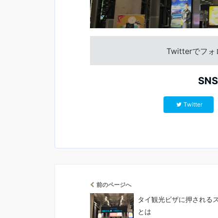
Twitterで
SN
Twitter
前のページへ
タイ観光ビザに押される
とは